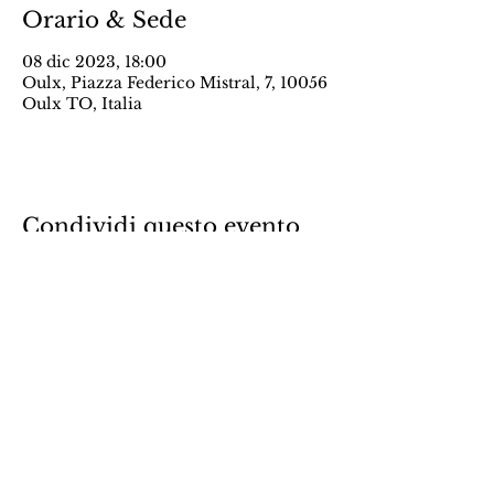
Orario & Sede
08 dic 2023, 18:00
Oulx, Piazza Federico Mistral, 7, 10056
Oulx TO, Italia
Condividi questo evento
guitareactuelle@gmail.com
info@guitareactuelle.com
Tel: ‭
+39 339 4350474‬
Via Goito 8, 10125 Torino (TO)
Facebook
Instagram
YouTube
TikTok
LinkedIn