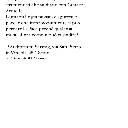
strumentisti che studiano con Guitare 
Actuelle. 
L’umanità è già passata da guerra e 
pace, e che improvvisamente si può 
perdere la Pace perché qualcosa 
muta: allora come si può custodire?
📍Auditorium Sermig, via San Pietro 
in Vincoli, 28, Torino
🗓 Giovedì 27 Marzo
🕓 Due spettacoli: 
ore 17:00
ore 18:15  
Condividi questo evento